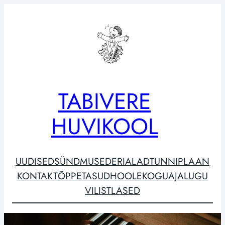
Liigu
sisu
juurde
TABIVERE
HUVIKOOL
UUDISED
SÜNDMUSED
ERIALAD
TUNNIPLAAN
KONTAKT
ÕPPETASUD
HOOLEKOGU
AJALUGU
VILISTLASED