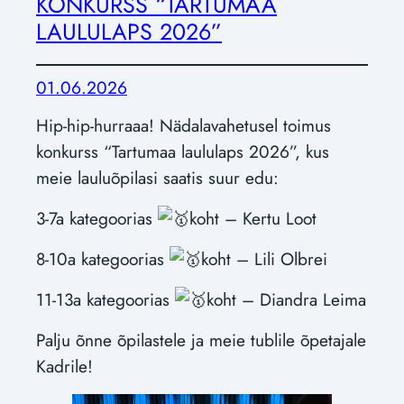
KONKURSS “TARTUMAA
LAULULAPS 2026”
01.06.2026
Hip-hip-hurraaa! Nädalavahetusel toimus
konkurss “Tartumaa laululaps 2026”, kus
meie lauluõpilasi saatis suur edu:
3-7a kategoorias
koht – Kertu Loot
8-10a kategoorias
koht – Lili Olbrei
11-13a kategoorias
koht – Diandra Leima
Palju õnne õpilastele ja meie tublile õpetajale
Kadrile!