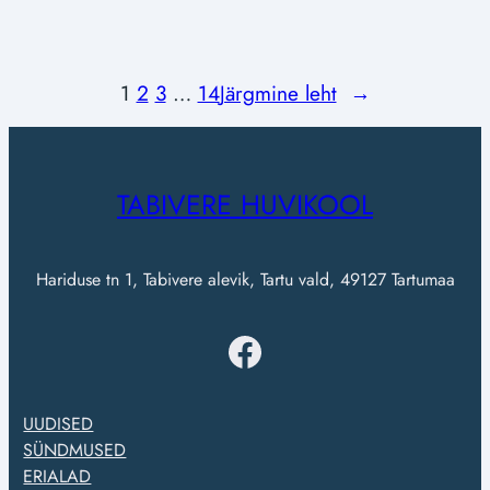
1
2
3
…
14
Järgmine leht
→
TABIVERE HUVIKOOL
Hariduse tn 1, Tabivere alevik, Tartu vald, 49127 Tartumaa
Facebook
UUDISED
SÜNDMUSED
ERIALAD