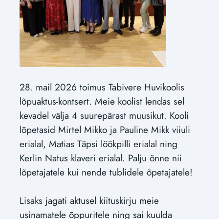
28. mail 2026 toimus Tabivere Huvikoolis
lõpuaktus-kontsert. Meie koolist lendas sel
kevadel välja 4 suurepärast muusikut. Kooli
lõpetasid Mirtel Mikko ja Pauline Mikk viiuli
erialal, Matias Täpsi löökpilli erialal ning
Kerlin Natus klaveri erialal. Palju õnne nii
lõpetajatele kui nende tublidele õpetajatele!
Lisaks jagati aktusel kiituskirju meie
usinamatele õppuritele ning sai kuulda