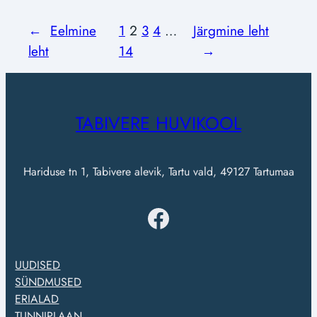
←
Eelmine
1
2
3
4
…
Järgmine leht
leht
14
→
TABIVERE HUVIKOOL
Hariduse tn 1, Tabivere alevik, Tartu vald, 49127 Tartumaa
Facebook
UUDISED
SÜNDMUSED
ERIALAD
TUNNIPLAAN