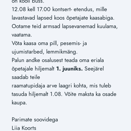
on kooli buss.
12.08 kell 17.00 kontsert- etendus, mille
lavastavad lapsed koos õpetajate kaasabiga.
Ootame teid armsad lapsevanemad kuulama,
vaatama.
Võta kaasa oma pill, pesemis- ja
ujumistarbed, lemmikmäng.
Palun andke osalusest teada oma eriala
õpetajale hiljemalt
1. juuniks.
Seejärel
saadab teile
raamatupidaja arve laagri kohta, mis tuleb
tasuda hiljemalt 1.08. Võite maksta ka osade
kaupa.
Parimate soovidega
Liia Koorts