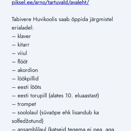
piksel.ee/arno/tartuvald/avaleht/
Tabivere Huvikoolis saab õppida järgmistel
erialadel:
– klaver
– kitarr
– viiul
– flööt
– akordion
– löökpillid
– eesti lõõts
– eesti torupill (alates 10. eluaastast)
– trompet
– soololaul (süvaõpe ehk lisandub ka
solfedžotund)
– ansamblilaul (katseid tegema ei pea, aga