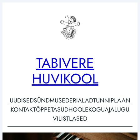
Liigu
sisu
juurde
TABIVERE
HUVIKOOL
UUDISED
SÜNDMUSED
ERIALAD
TUNNIPLAAN
KONTAKT
ÕPPETASUD
HOOLEKOGU
AJALUGU
VILISTLASED