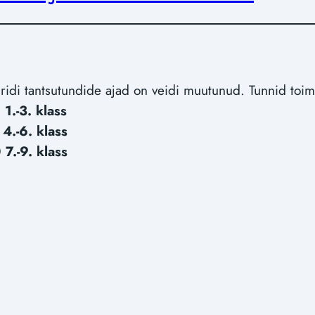
ridi tantsutundide ajad on veidi muutunud. Tunnid toimu
0
1.-3. klass
5
4.-6. klass
0
7.-9. klass