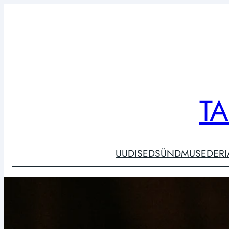
Liigu
sisu
juurde
T
UUDISED
SÜNDMUSED
ER