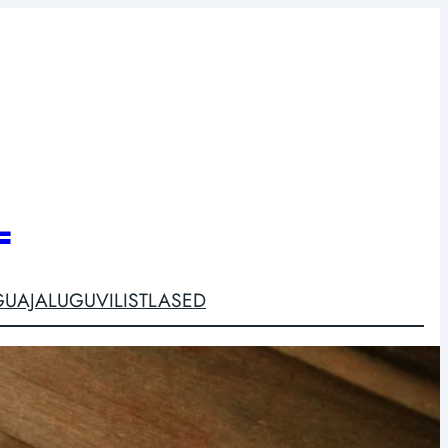
L
GU
AJALUGU
VILISTLASED