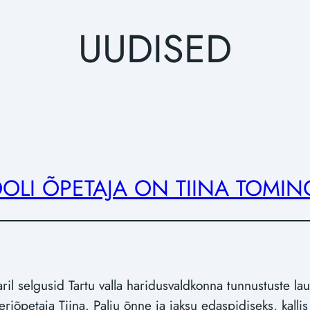
UUDISED
OOLI ÕPETAJA ON TIINA TOMIN
il selgusid Tartu valla haridusvaldkonna tunnustuste lau
eriõpetaja Tiina. Palju õnne ja jaksu edaspidiseks, kallis