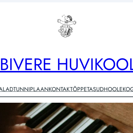
ABIVERE HUVIKOO
IALAD
TUNNIPLAAN
KONTAKT
ÕPPETASUD
HOOLEKO