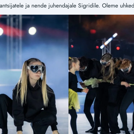
tantsijatele ja nende juhendajale Sigridile. Oleme uhked