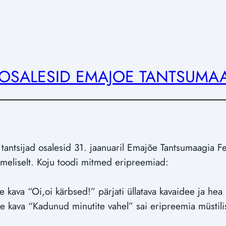
OSALESID EMAJOE TANTSUMAAG
tantsijad osalesid 31. jaanuaril Emajõe Tantsumaagia Fest
 imeliselt. Koju toodi mitmed eripreemiad:
de kava “Oi,oi kärbsed!” pärjati üllatava kavaidee ja hea
ide kava “Kadunud minutite vahel” sai eripreemia müstil