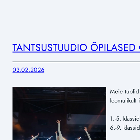
TANTSUSTUUDIO ÕPILASED 
03.02.2026
Meie tublid 
loomulikult
1.-5. klassi
6.-9. klass