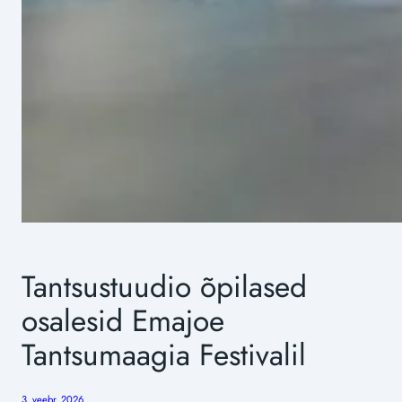
Tantsustuudio õpilased
osalesid Emajoe
Tantsumaagia Festivalil
3. veebr. 2026