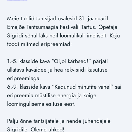
Meie tublid tantsijad osalesid 31. jaanuaril
Emajõe Tantsumaagia Festivalil Tartus. Õpetaja
Sigridi sõnul läks neil loomulikult imeliselt. Koju
toodi mitmed eripreemiad:
1.-5. klasside kava “Oi,oi kärbsed!” pärjati
üllatava kavaidee ja hea rekvisiidi kasutuse
eripreemiaga.
6.-9. klasside kava “Kadunud minutite vahel” sai
eripreemia müstilise energia ja kõige
loomingulisema esituse eest.
Palju õnne tantsijatele ja nende juhendajale
Sigridile. Oleme uhked!