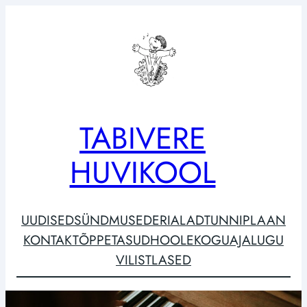
Liigu
sisu
juurde
TABIVERE
HUVIKOOL
UUDISED
SÜNDMUSED
ERIALAD
TUNNIPLAAN
KONTAKT
ÕPPETASUD
HOOLEKOGU
AJALUGU
VILISTLASED