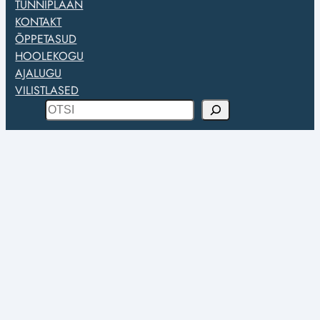
TUNNIPLAAN
KONTAKT
ÕPPETASUD
HOOLEKOGU
AJALUGU
VILISTLASED
O
t
s
i