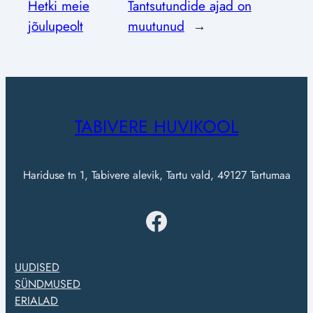
Hetki meie
Tantsutundide ajad on
jõulupeolt
muutunud
→
TABIVERE HUVIKOOL
Hariduse tn 1, Tabivere alevik, Tartu vald, 49127 Tartumaa
Facebook
UUDISED
SÜNDMUSED
ERIALAD