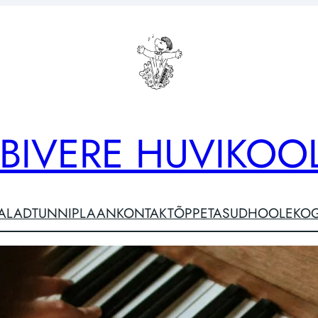
ABIVERE HUVIKOO
IALAD
TUNNIPLAAN
KONTAKT
ÕPPETASUD
HOOLEKO