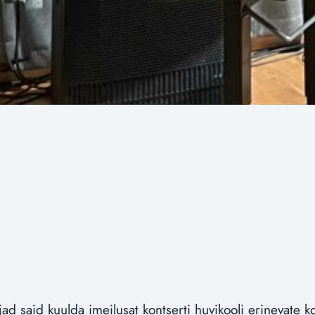
ad said kuulda imeilusat kontserti huvikooli erinevate ko