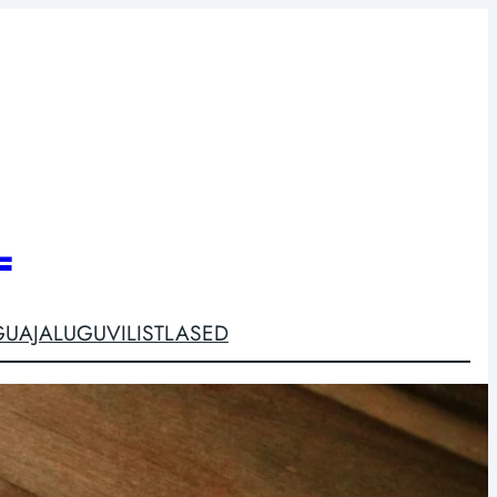
L
GU
AJALUGU
VILISTLASED