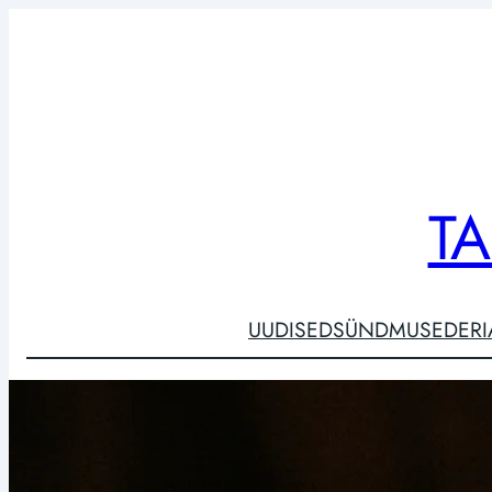
Liigu
sisu
juurde
T
UUDISED
SÜNDMUSED
ER