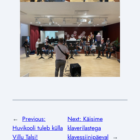
←
Previous:
Next:
Käisime
Huvikooli tuleb külla
klaverilastega
Villu Talsi!
klavessiinipäeval
→