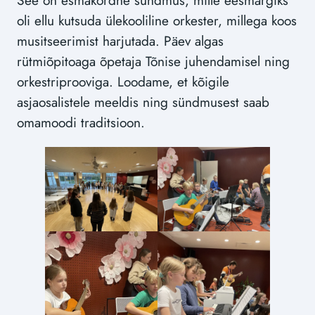
See on esmakordne sündmus, mille eesmärgiks
oli ellu kutsuda ülekooliline orkester, millega koos
musitseerimist harjutada. Päev algas
rütmiõpitoaga õpetaja Tõnise juhendamisel ning
orkestriprooviga. Loodame, et kõigile
asjaosalistele meeldis ning sündmusest saab
omamoodi traditsioon.