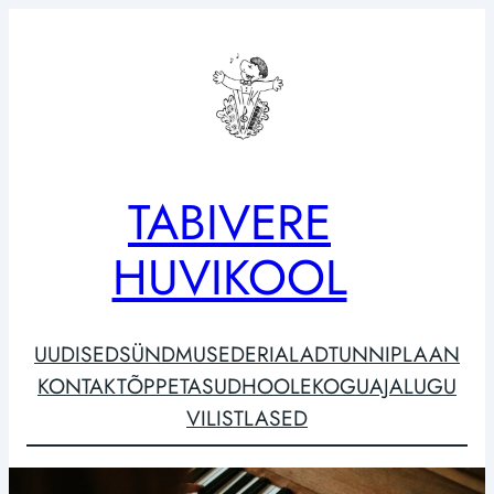
Liigu
sisu
juurde
TABIVERE
HUVIKOOL
UUDISED
SÜNDMUSED
ERIALAD
TUNNIPLAAN
KONTAKT
ÕPPETASUD
HOOLEKOGU
AJALUGU
VILISTLASED