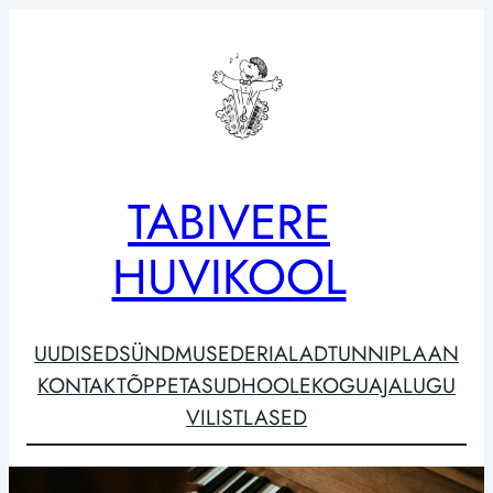
TABIVERE
HUVIKOOL
UUDISED
SÜNDMUSED
ERIALAD
TUNNIPLAAN
KONTAKT
ÕPPETASUD
HOOLEKOGU
AJALUGU
VILISTLASED